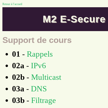
Retour à l’accueil
M2 E-Secure
Support de cours
01
-
Rappels
02a
-
IPv6
02b
-
Multicast
03a
-
DNS
03b
-
Filtrage