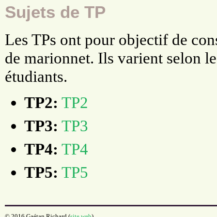
Sujets de TP
Les TPs ont pour objectif de cons
de marionnet. Ils varient selon 
étudiants.
TP2:
TP2
TP3:
TP3
TP4:
TP4
TP5:
TP5
© 2016 Gaétan Richard (
site web
)